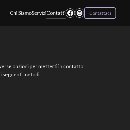
Chi Siamo
Servizi
Contatti
Contattaci
iverse opzioni per metterti in contatto
 i seguenti metodi: